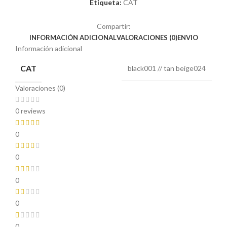
Etiqueta:
CAT
Compartir:
INFORMACIÓN ADICIONAL
VALORACIONES (0)
ENVIO
Información adicional
CAT
black001 // tan beige024
Valoraciones (0)
0 reviews
0
0
0
0
0