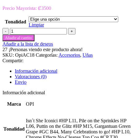
Precio Mayorista: ₡3500
Tonalidad
Limpiar
Gel
color
Añadir al carrito
para
Añadir a la lista de deseos
uñas
27
¡Personas viendo este producto ahora!
cantidad
SKU:
OpiAC18
Categorías:
Accesorios
,
Uñas
Compartir:
Información adicional
Valoraciones (0)
Envio
Información adicional
Marca
OPI
Isn´t She Iconici #HP L11, Pile on the Sprinkles HP
L06, Puttin on the Glitz #HP M15, Gargantuan Green
Tonalidad
Grape #GC B44, Many Celebrations to go! #HP L10,
Chrome Effects No-Cleanse Top Coa #CP T30