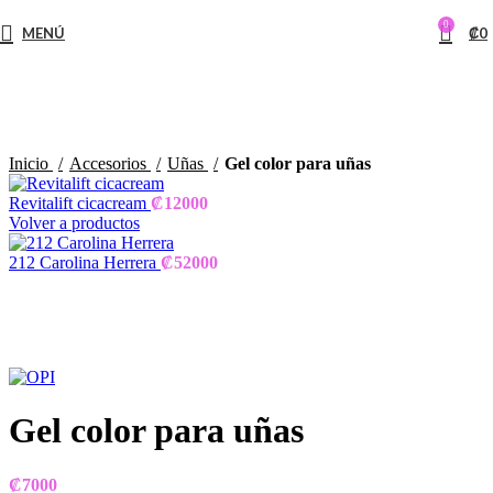
Conviértete en MAYORISTA con tu primera compra de
0
35.000
MENÚ
₡
0
Inicio
Accesorios
Uñas
Gel color para uñas
Revitalift cicacream
₡
12000
Volver a productos
212 Carolina Herrera
₡
52000
Clic para ampliar
Gel color para uñas
₡
7000