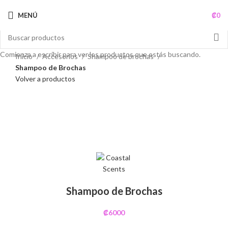
MENÚ
₡
0
Comienza a escribir para ver los productos que estás buscando.
Inicio
Accesorios
Shampoo de brochas
Shampoo de Brochas
Volver a productos
Clic para ampliar
Shampoo de Brochas
₡
6000