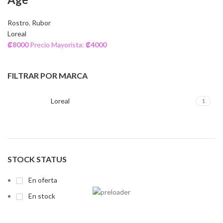
Rostro
,
Rubor
Loreal
₡
8000
Precio Mayorista:
₡
4000
FILTRAR POR MARCA
Loreal
1
STOCK STATUS
En oferta
En stock