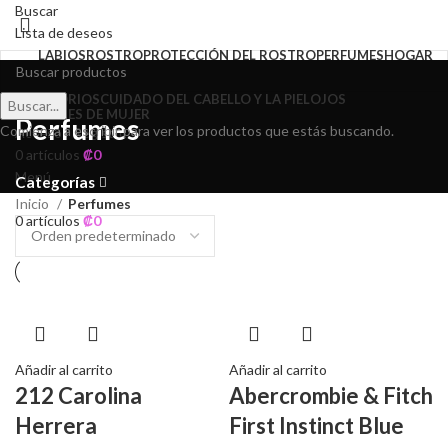
Buscar
Lista de deseos
LABIOS
ROSTRO
PROTECCIÓN DEL ROSTRO
PERFUMES
HOGAR
ACCESORIOS
CUIDADO DEL CABELLO Y LA PIEL
OJOS
Buscar...
PERFUMES DE MUJER
Perfumes
Comienza a escribir para ver los productos que estás buscando.
Acceso / Registro
0
artículos
₡
0
Menú
Categorías
Inicio
Perfumes
0
artículos
₡
0
Añadir al carrito
Añadir al carrito
212 Carolina
Abercrombie & Fitch
Herrera
First Instinct Blue