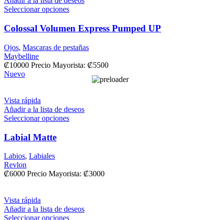
Añadir a la lista de deseos
Seleccionar opciones
Colossal Volumen Express Pumped UP
Ojos
,
Mascaras de pestañas
Maybelline
₡
10000
Precio Mayorista:
₡
5500
Nuevo
Vista rápida
Añadir a la lista de deseos
Seleccionar opciones
Labial Matte
Labios
,
Labiales
Revlon
₡
6000
Precio Mayorista:
₡
3000
Vista rápida
Añadir a la lista de deseos
Seleccionar opciones