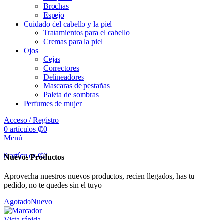
Brochas
Espejo
Cuidado del cabello y la piel
Tratamientos para el cabello
Cremas para la piel
Ojos
Cejas
Correctores
Delineadores
Mascaras de pestañas
Paleta de sombras
Perfumes de mujer
Acceso / Registro
0
artículos
₡
0
Menú
0
artículos
₡
0
Nuevos Productos
Aprovecha nuestros nuevos productos, recien llegados, has tu
pedido, no te quedes sin el tuyo
Agotado
Nuevo
Vista rápida