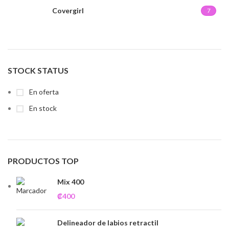
Covergirl
7
STOCK STATUS
En oferta
En stock
PRODUCTOS TOP
Mix 400
₡
400
Delineador de labios retractil