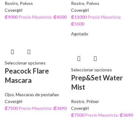
Rostro
,
Polvos
Rostro
,
Polvos
Covergirl
Covergirl
₡
9000
Precio Mayorista:
₡
4500
₡
11000
Precio Mayorista:
₡
5500
Agotado
Seleccionar opciones
Peacock Flare
Seleccionar opciones
Prep&Set Water
Mascara
Mist
Ojos
,
Mascaras de pestañas
Covergirl
Rostro
,
Primer
₡
7500
Precio Mayorista:
₡
3690
Covergirl
₡
7500
Precio Mayorista:
₡
3690