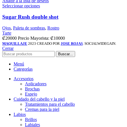
Añadir a la lista de deseos
Seleccionar opciones
Sugar Rush double shot
Ojos
,
Paleta de sombras
,
Rostro
Tarte
₡
20000
Precio Mayorista:
₡
10000
MAQUILLAJE
2023 CREADO POR
JOSE ROJAS
. SOCIALWIDEGAIN.
Cerrar
Buscar...
Menú
Categorías
Accesorios
Aplicadores
Brochas
Espejo
Cuidado del cabello y la piel
Tratamientos para el cabello
Cremas para la piel
Labios
Brillos
Labiales