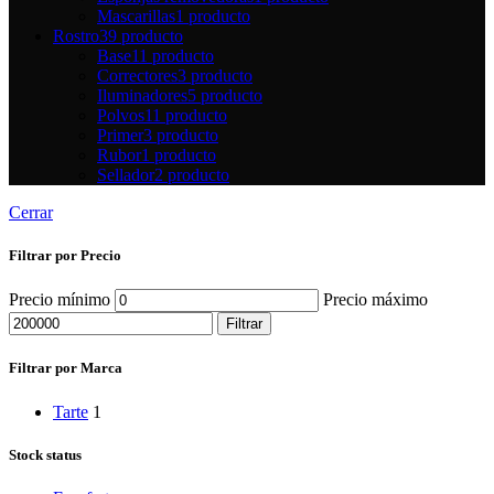
Mascarillas
1 producto
Rostro
39 producto
Base
11 producto
Correctores
3 producto
Iluminadores
5 producto
Polvos
11 producto
Primer
3 producto
Rubor
1 producto
Sellador
2 producto
Cerrar
Filtrar por Precio
Precio mínimo
Precio máximo
Filtrar
Filtrar por Marca
Tarte
1
Stock status