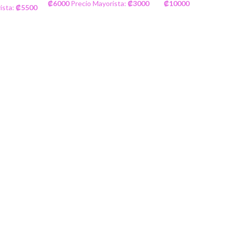
₡
6000
Precio Mayorista:
₡
3000
₡
10000
ista:
₡
5500