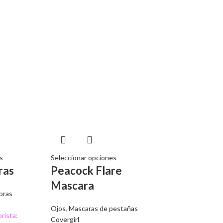
s
Seleccionar opciones
ras
Peacock Flare
Mascara
bras
Ojos
,
Mascaras de pestañas
rista:
Covergirl