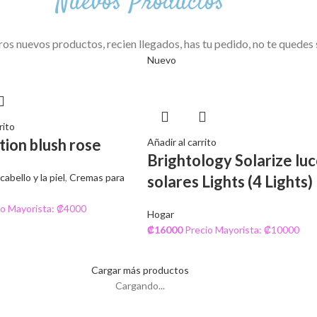
Nuevos Productos
s nuevos productos, recien llegados, has tu pedido, no te quedes s
Nuevo
rito
tion blush rose
Añadir al carrito
Brightology Solarize lu
abello y la piel
,
Cremas para
solares Lights (4 Lights)
io Mayorista: ₡4000
Hogar
₡
16000
Precio Mayorista: ₡10000
Cargar más productos
Cargando...