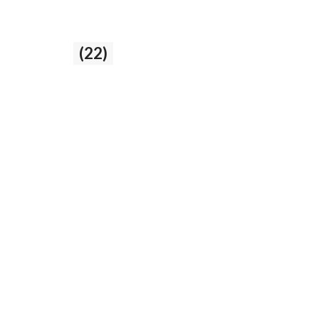
Labios
(22)
22 producto