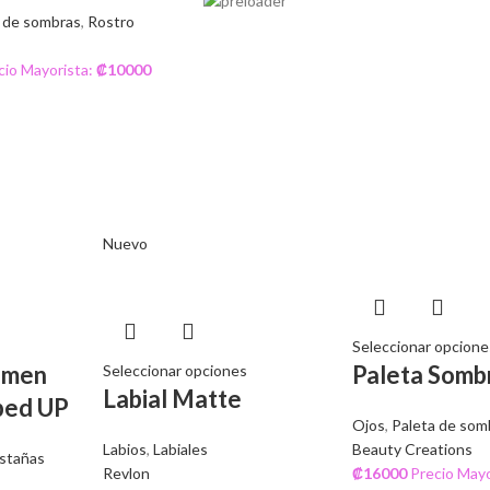
 de sombras
,
Rostro
cio Mayorista:
₡
10000
Nuevo
Seleccionar opcione
umen
Paleta Somb
Seleccionar opciones
Labial Matte
ped UP
Ojos
,
Paleta de som
Labios
,
Labiales
Beauty Creations
stañas
Revlon
₡
16000
Precio Mayo