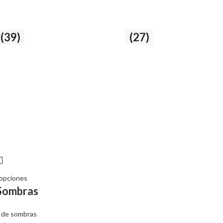
(39)
Ojos
(27)
27 producto
 opciones
Sombras
 de sombras