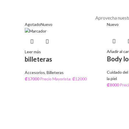
Aprovecha nuestro
Agotado
Nuevo
Nuevo
Añadir al car
Leer más
Body lo
billeteras
Cuidado del c
Accesorios
,
Billeteras
la piel
₡
17000
Precio Mayorista: ₡12000
₡
8000
Prec