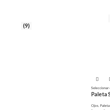
Cuidado del cabello y la piel
Rostro
(9)
39 producto
9 producto
Seleccionar
Paleta 
Ojos
,
Paleta