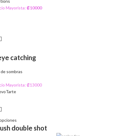
tions
cio Mayorista:
₡
10000
eye catching
 de sombras
cio Mayorista: ₡13000
evo
Tarte
 opciones
ush double shot