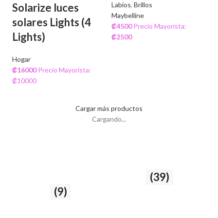
Labios
,
Brillos
Solarize luces
Maybelline
solares Lights (4
₡
4500
Precio Mayorista:
Lights)
₡
2500
Hogar
₡
16000
Precio Mayorista:
₡10000
Cargar más productos
Cargando...
Cuidado del cabello
Rostro
(39)
y la piel
(9)
39 producto
9 producto