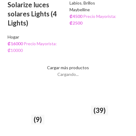
Labios
,
Brillos
Solarize luces
Maybelline
solares Lights (4
₡
4500
Precio Mayorista:
Lights)
₡
2500
Hogar
₡
16000
Precio Mayorista:
₡10000
Cargar más productos
Cargando...
Cuidado del cabello
Rostro
(39)
y la piel
(9)
39 producto
9 producto