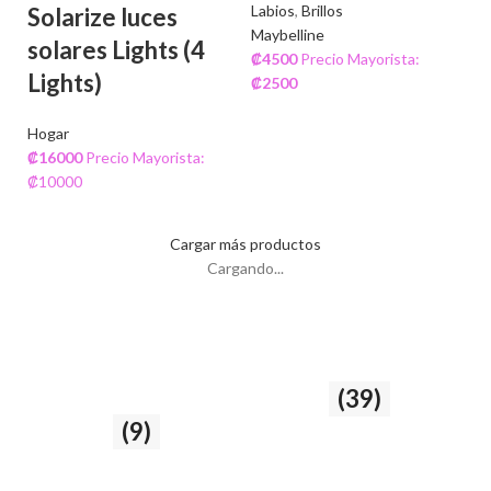
Labios
,
Brillos
Solarize luces
Maybelline
solares Lights (4
₡
4500
Precio Mayorista:
Lights)
₡
2500
Hogar
₡
16000
Precio Mayorista:
₡10000
Cargar más productos
Cargando...
Cuidado del cabello
Rostro
(39)
y la piel
(9)
39 producto
9 producto