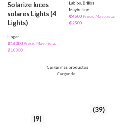
Labios
,
Brillos
Solarize luces
Maybelline
solares Lights (4
₡
4500
Precio Mayorista:
Lights)
₡
2500
Hogar
₡
16000
Precio Mayorista:
₡10000
Cargar más productos
Cargando...
Cuidado del cabello
Rostro
(39)
y la piel
(9)
39 producto
9 producto