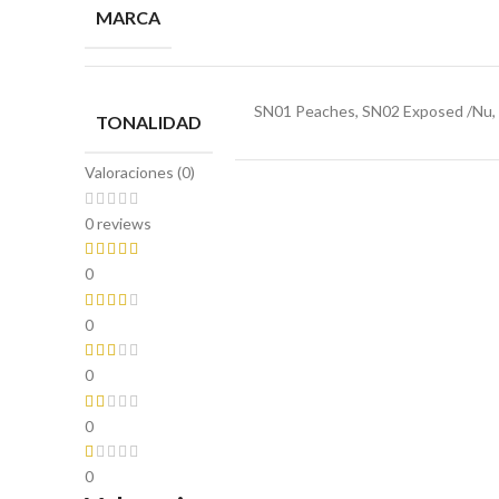
MARCA
SN01 Peaches, SN02 Exposed /Nu, 
TONALIDAD
Valoraciones (0)
0 reviews
0
0
0
0
0