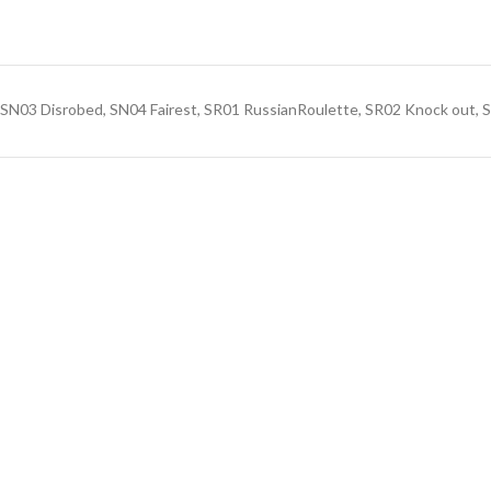
SN03 Disrobed, SN04 Fairest, SR01 RussianRoulette, SR02 Knock out, 