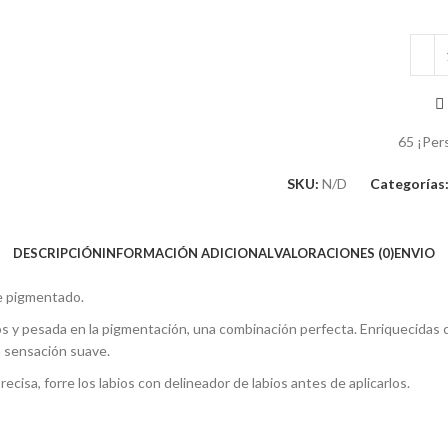
65
¡Per
SKU:
N/D
Categorías
DESCRIPCIÓN
INFORMACIÓN ADICIONAL
VALORACIONES (0)
ENVIO
te pigmentado.
bios y pesada en la pigmentación, una combinación perfecta. Enriquecidas c
 sensación suave.
recisa, forre los labios con delineador de labios antes de aplicarlos.