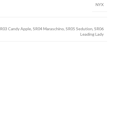
NYX
SR03 Candy Apple, SR04 Maraschino, SR05 Sedution, SR06
Leading Lady