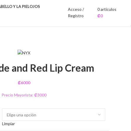
ELLO Y LA PIEL
OJOS
Acceso /
0
artículos
Registro
₡
0
de and Red Lip Cream
₡
6000
Precio Mayorista: ₡3000
Limpiar