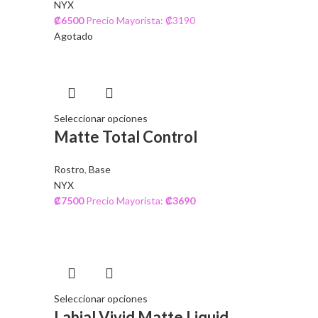
NYX
₡
6500
Precio Mayorista: ₡3190
Agotado
Seleccionar opciones
Matte Total Control
Rostro
,
Base
NYX
₡
7500
Precio Mayorista:
₡
3690
Seleccionar opciones
Labial Vivid Matte Liquid