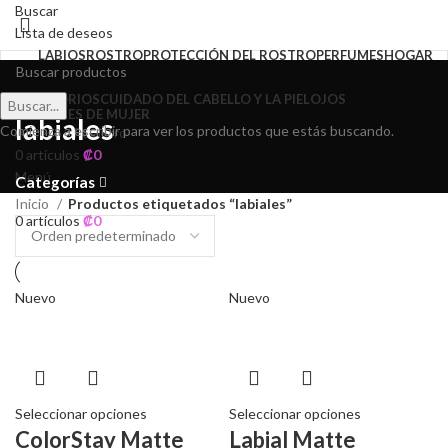
Buscar
Lista de deseos
LABIOS
ROSTRO
PROTECCIÓN DEL ROSTRO
PERFUMES
HOGAR
ACCESORIOS
CUIDADO DEL CABELLO Y LA PIEL
OJOS
Buscar...
PERFUMES DE MUJER
labiales
Comienza a escribir para ver los productos que estás buscando.
Acceso / Registro
0
artículos
₡
0
Menú
Categorías
Inicio
Productos etiquetados “labiales”
0
artículos
₡
0
Nuevo
Nuevo
Seleccionar opciones
Seleccionar opciones
ColorStay Matte
Labial Matte