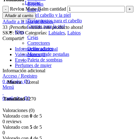
Limpiar
Brochas
Revlon Matte Balm cantidad
Espejo
Cuidado del cabello y la piel
Añadir al carrito
Tratamientos para el cabello
Añadir a la lista de deseos
Cremas para la piel
33
¡Personas viendo este producto ahora!
Ojos
SKU:
N/D
Categorías:
Labiales
,
Labios
Cejas
Compartir:
Correctores
Delineadores
Información adicional
Mascaras de pestañas
Valoraciones (0)
Paleta de sombras
Envio
Perfumes de mujer
Información adicional
Acceso / Registro
0
artículos
₡
0
Marca
Loreal
Menú
0
artículos
₡
0
Tonalidad
#270
Valoraciones (0)
Valorado con
0
de 5
0 reviews
Valorado con
5
de 5
0
Valorado con
4
de 5