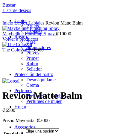
Buscar
Lista de deseos
Labios
Inicio
Labios
Labiales
Revlon Matte Balm
Brillos
Labiales
Maybelline Finishing Spray
₡
10000
Rostro
Volver a productos
Base
Iluminadores
The Colossal
₡
10000
Polvos
Primer
Rubor
Sellador
Protección del rostro
Clic para ampliar
Desmaquillante
Crema
Perfumes
Revlon Matte Balm
Perfumes de hombre
Perfumes de mujer
Hogar
₡
6500
Precio Mayorista: ₡3000
Accesorios
Limpieza
Tonalidad