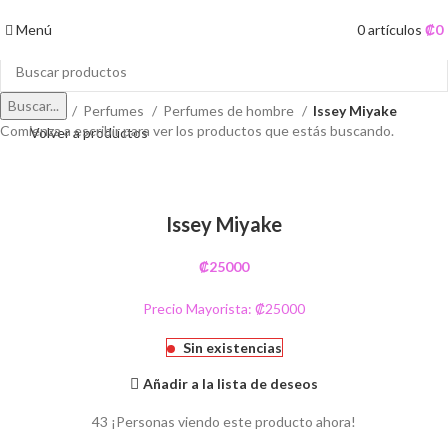
Menú
0
artículos
₡
0
Buscar...
Inicio
Perfumes
Perfumes de hombre
Issey Miyake
Comienza a escribir para ver los productos que estás buscando.
Volver a productos
Agotado
Clic para ampliar
Issey Miyake
₡
25000
Precio Mayorista: ₡25000
Sin existencias
Añadir a la lista de deseos
43
¡Personas viendo este producto ahora!