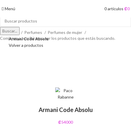
Menú
0
artículos
₡
0
Buscar...
Inicio
Perfumes
Perfumes de mujer
Comienza a escribir para ver los productos que estás buscando.
Armani Code Absolu
Volver a productos
Agotado
Ver vídeo
Clic para ampliar
Armani Code Absolu
₡
54000