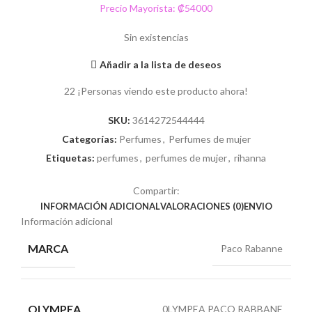
Precio Mayorista: ₡54000
Sin existencias
Añadir a la lista de deseos
22
¡Personas viendo este producto ahora!
SKU:
3614272544444
Categorías:
Perfumes
,
Perfumes de mujer
Etiquetas:
perfumes
,
perfumes de mujer
,
rihanna
Compartir:
INFORMACIÓN ADICIONAL
VALORACIONES (0)
ENVIO
Información adicional
MARCA
Paco Rabanne
OLYMPEA
0LYMPEA PACO RABBANE