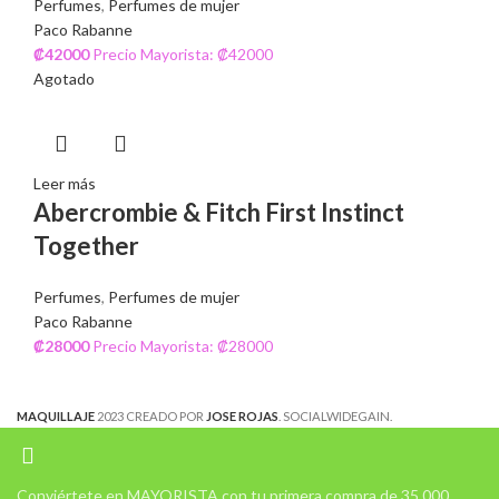
Perfumes
,
Perfumes de mujer
Paco Rabanne
₡
42000
Precio Mayorista: ₡42000
Agotado
Leer más
Abercrombie & Fitch First Instinct
Together
Perfumes
,
Perfumes de mujer
Paco Rabanne
₡
28000
Precio Mayorista: ₡28000
MAQUILLAJE
2023 CREADO POR
JOSE ROJAS
. SOCIALWIDEGAIN.
Conviértete en MAYORISTA con tu primera compra de 35.000