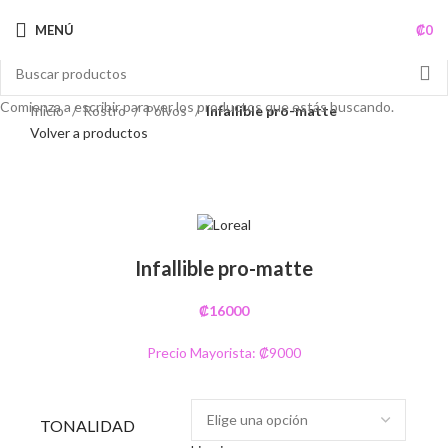
MENÚ
₡
0
Comienza a escribir para ver los productos que estás buscando.
Inicio
Rostro
Polvos
Infallible pro-matte
Volver a productos
Agotado
Clic para ampliar
Infallible pro-matte
₡
16000
Precio Mayorista: ₡9000
TONALIDAD