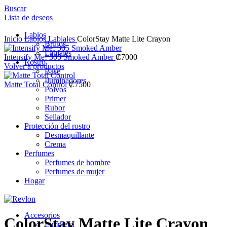
Buscar
Lista de deseos
Labios
Inicio
Labios
Labiales
ColorStay Matte Lite Crayon
Brillos
Labiales
Intensify Me! 305 Smoked Amber
₡
7000
Rostro
Volver a productos
Base
Iluminadores
Matte Total Control
₡
7500
Polvos
Nuevo
Primer
Rubor
Sellador
Protección del rostro
Desmaquillante
Crema
Perfumes
Clic para ampliar
Perfumes de hombre
Perfumes de mujer
Hogar
Accesorios
ColorStay Matte Lite Crayon
Limpieza