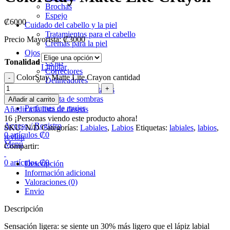
Brochas
Espejo
₡
6000
Cuidado del cabello y la piel
Tratamientos para el cabello
Precio Mayorista: ₡3000
Cremas para la piel
Ojos
Tonalidad
Cejas
Limpiar
Correctores
ColorStay Matte Lite Crayon cantidad
Delineadores
Mascaras de pestañas
Paleta de sombras
Añadir al carrito
Perfumes de mujer
Añadir a la lista de deseos
16
¡Personas viendo este producto ahora!
Acceso / Registro
SKU:
N/D
Categorías:
Labiales
,
Labios
Etiquetas:
labiales
,
labios
,
0
artículos
₡
0
revlon
Menú
Compartir:
0
artículos
₡
0
Descripción
Información adicional
Valoraciones (0)
Envio
Descripción
Sensación ligera: se siente un 30% más ligero que el lápiz labial