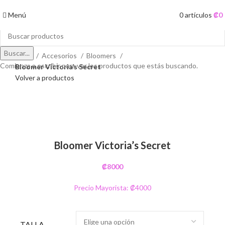
Menú
0
artículos
₡
0
Buscar...
Inicio
Accesorios
Bloomers
Comienza a escribir para ver los productos que estás buscando.
Bloomer Victoria’s Secret
Volver a productos
Clic para ampliar
Bloomer Victoria’s Secret
₡
8000
Precio Mayorista: ₡4000
TALLA