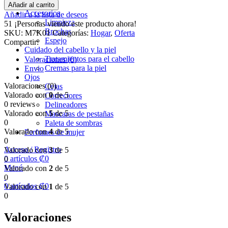
Añadir al carrito
Accesorios
Añadir a la lista de deseos
Limpieza
51
¡Personas viendo este producto ahora!
Brochas
SKU:
M7K01
Categorías:
Hogar
,
Oferta
Espejo
Compartir:
Cuidado del cabello y la piel
Tratamientos para el cabello
Valoraciones (0)
Cremas para la piel
Envio
Ojos
Valoraciones (0)
Cejas
Valorado con
0
de 5
Correctores
0 reviews
Delineadores
Valorado con
5
de 5
Mascaras de pestañas
0
Paleta de sombras
Valorado con
4
de 5
Perfumes de mujer
0
Acceso / Registro
Valorado con
3
de 5
0
artículos
₡
0
0
Menú
Valorado con
2
de 5
0
0
artículos
₡
0
Valorado con
1
de 5
0
Valoraciones