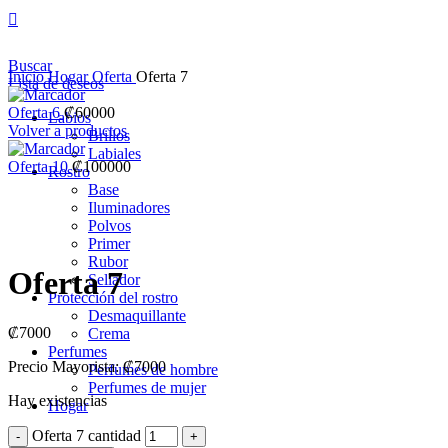
Buscar
Inicio
Hogar
Oferta
Oferta 7
Lista de deseos
Oferta 6
₡
60000
Labios
Volver a productos
Brillos
Labiales
Oferta 10
₡
100000
Rostro
Base
Iluminadores
Polvos
Clic para ampliar
Primer
Rubor
Oferta 7
Sellador
Protección del rostro
Desmaquillante
₡
7000
Crema
Perfumes
Precio Mayorista: ₡7000
Perfumes de hombre
Perfumes de mujer
Hay existencias
Hogar
Oferta 7 cantidad