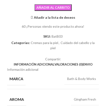
AÑADIR AL CARRITO
Añadir a la lista de deseos
60
¡Personas viendo este producto ahora!
SKU:
BatB03
Categorías:
Cremas para la piel
,
Cuidado del cabello y la
piel
Compartir:
INFORMACIÓN ADICIONAL
VALORACIONES (0)
ENVIO
Información adicional
MARCA
Bath & Body Works
AROMA
Gingham Fresh