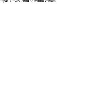
olutpat. Ut wisi enim ad minim veniam.