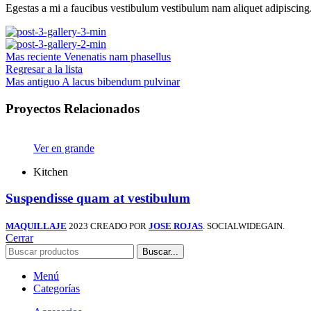
Egestas a mi a faucibus vestibulum vestibulum nam aliquet adipiscing
Mas reciente
Venenatis nam phasellus
Regresar a la lista
Mas antiguo
A lacus bibendum pulvinar
Proyectos Relacionados
Ver en grande
Kitchen
Suspendisse quam at vestibulum
MAQUILLAJE
2023 CREADO POR
JOSE ROJAS
. SOCIALWIDEGAIN.
Cerrar
Buscar...
Menú
Categorías