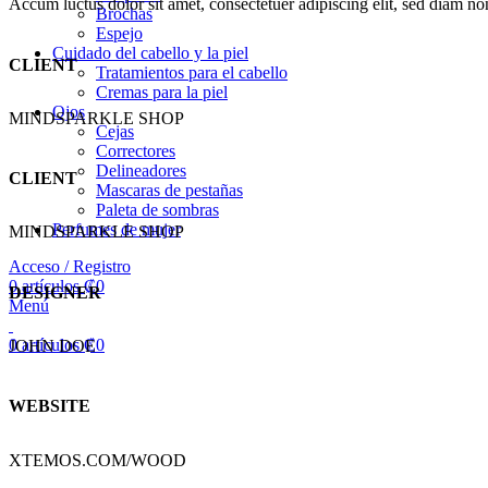
Accum luctus dolor sit amet, consectetuer adipiscing elit, sed diam 
Brochas
Espejo
Cuidado del cabello y la piel
CLIENT
Tratamientos para el cabello
Cremas para la piel
Ojos
MINDSPARKLE SHOP
Cejas
Correctores
Delineadores
CLIENT
Mascaras de pestañas
Paleta de sombras
Perfumes de mujer
MINDSPARKLE SHOP
Acceso / Registro
0
artículos
₡
0
DESIGNER
Menú
0
artículos
₡
0
JOHN DOE
WEBSITE
XTEMOS.COM/WOOD