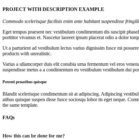
PROJECT WITH DESCRIPTION EXAMPLE
Commodo scelerisque facilisis enim ante habitant suspendisse fringil
Eget tempus praesent nec vestibulum condimentum dis suscipit phasell
porttitor vivamus et. Nascetur laoreet ipsum placerat odio a dolor tor
Ut a parturient ad vestibulum lectus varius dignissim fusce mi posuer
products with unrealistic.
Varius a ullamcorper duis elit conubia urna fermentum vel eros venen
suspendisse metus a a condimentum eu vestibulum vestibulum dui posu
Potenti penatibus quisque
Blandit scelerisque condimentum sit at adipiscing. Adipiscing vestibulu
atibus quisque suspen disse fusce sociosqu lobor tis eget neque. Comm
the same template.
FAQs
How this can be done for me?