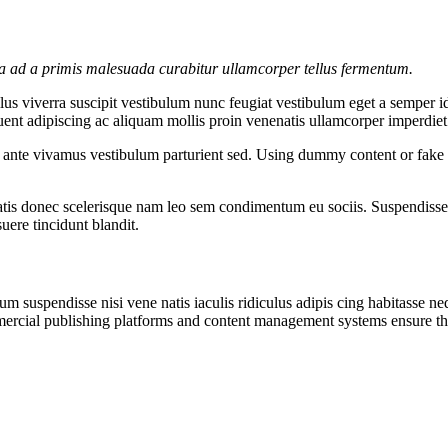
la ad a primis malesuada curabitur ullamcorper tellus fermentum.
us viverra suscipit vestibulum nunc feugiat vestibulum eget a semper i
quent adipiscing ac aliquam mollis proin venenatis ullamcorper imperdiet
e ante vivamus vestibulum parturient sed. Using dummy content or fake 
atis donec scelerisque nam leo sem condimentum eu sociis. Suspendisse 
ere tincidunt blandit.
m suspendisse nisi vene natis iaculis ridiculus adipis cing habitasse neq
ercial publishing platforms and content management systems ensure that