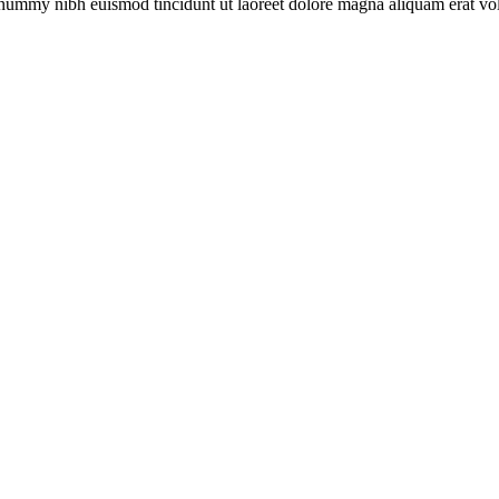
nonummy nibh euismod tincidunt ut laoreet dolore magna aliquam erat v