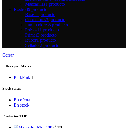
Mascarillas
1 producto
Rostro
39 producto
Base
11 producto
Correctores
3 producto
Iluminadores
5 producto
Polvos
11 producto
Primer
3 producto
Rubor
1 producto
Sellador
2 producto
Cerrar
Filtrar por Marca
Pink
Pink
1
Stock status
En oferta
En stock
Productos TOP
Mix 400
₡
400