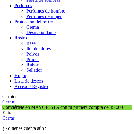
Paleta de sombras
Perfumes
Perfumes de hombre
Perfumes de mujer
Protección del rostro
Crema
Desmaquillante
Rostro
Base
Iluminadores
Polvos
Primer
Rubor
Sellador
Hogar
Lista de deseos
Acceso / Registro
Carrito
Cerrar
Conviértete en MAYORISTA con tu primera compra de 35.000
Entrar
Cerrar
¿No tienes cuenta aún?