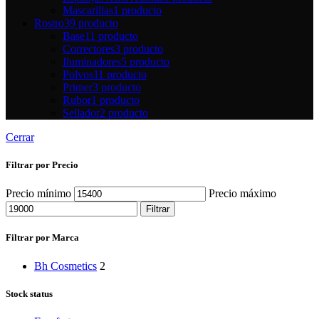
Mascarillas
1 producto
Rostro
39 producto
Base
11 producto
Correctores
3 producto
Iluminadores
5 producto
Polvos
11 producto
Primer
3 producto
Rubor
1 producto
Sellador
2 producto
Cerrar
Filtrar por Precio
Precio mínimo
Precio máximo
Filtrar
Filtrar por Marca
Bh Cosmetics
2
Stock status