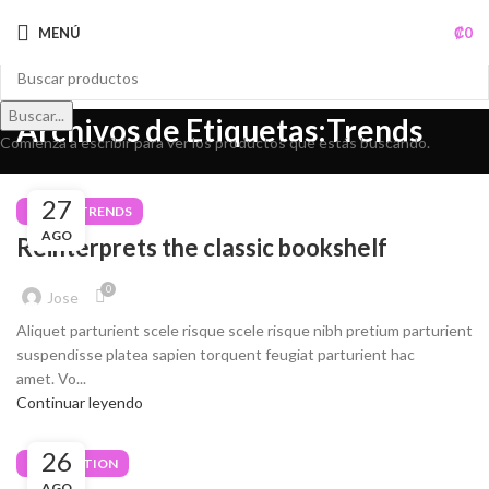
MENÚ
₡
0
Buscar...
Archivos de Etiquetas:Trends
Comienza a escribir para ver los productos que estás buscando.
27
DESIGN TRENDS
AGO
Reinterprets the classic bookshelf
0
Jose
Aliquet parturient scele risque scele risque nibh pretium parturient
suspendisse platea sapien torquent feugiat parturient hac
amet. Vo...
Continuar leyendo
26
DECORATION
AGO