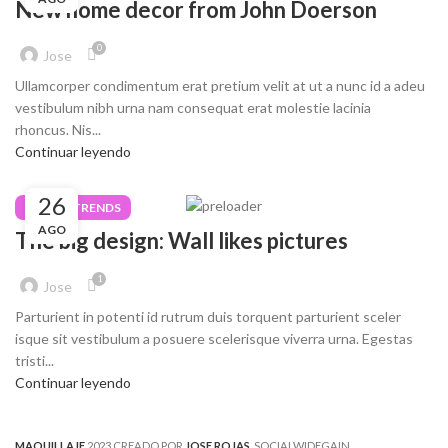
New home decor from John Doerson
0
Jose
Ullamcorper condimentum erat pretium velit at ut a nunc id a adeu
vestibulum nibh urna nam consequat erat molestie lacinia
rhoncus. Nis...
Continuar leyendo
26
DESIGN TRENDS
AGO
The big design: Wall likes pictures
1
Jose
Parturient in potenti id rutrum duis torquent parturient sceler
isque sit vestibulum a posuere scelerisque viverra urna. Egestas
tristi...
Continuar leyendo
MAQUILLAJE
2023 CREADO POR
JOSE ROJAS
. SOCIALWIDEGAIN.