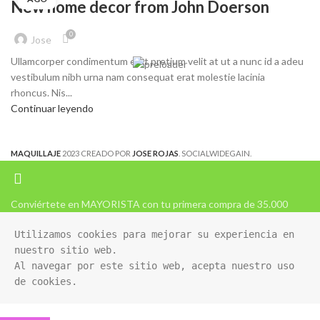
New home decor from John Doerson
0
Jose
Ullamcorper condimentum erat pretium velit at ut a nunc id a adeu
vestibulum nibh urna nam consequat erat molestie lacinia
rhoncus. Nis...
Continuar leyendo
MAQUILLAJE
2023 CREADO POR
JOSE ROJAS
. SOCIALWIDEGAIN.
Conviértete en MAYORISTA con tu primera compra de 35.000
Utilizamos cookies para mejorar su experiencia en 
nuestro sitio web. 

Al navegar por este sitio web, acepta nuestro uso 
de cookies.