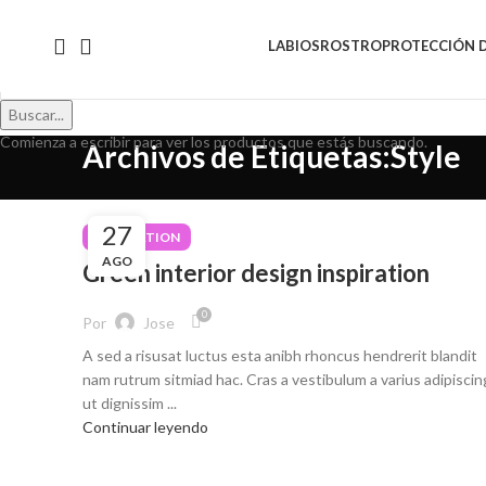
LABIOS
ROSTRO
PROTECCIÓN 
Buscar...
Comienza a escribir para ver los productos que estás buscando.
Archivos de Etiquetas:Style
27
INSPIRATION
AGO
Green interior design inspiration
0
Por
Jose
A sed a risusat luctus esta anibh rhoncus hendrerit blandit
nam rutrum sitmiad hac. Cras a vestibulum a varius adipiscin
ut dignissim ...
Continuar leyendo