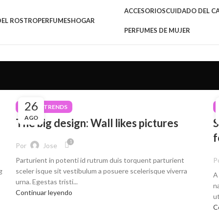
ACCESORIOS
CUIDADO DEL CAB
DEL ROSTRO
PERFUMES
HOGAR
PERFUMES DE MUJER
26
DESIGN TRENDS
AGO
The big design: Wall likes pictures
S
f
1
Por
Jose
P
Parturient in potenti id rutrum duis torquent parturient
g
sceler isque sit vestibulum a posuere scelerisque viverra
A
urna. Egestas tristi...
n
Continuar leyendo
ut
C