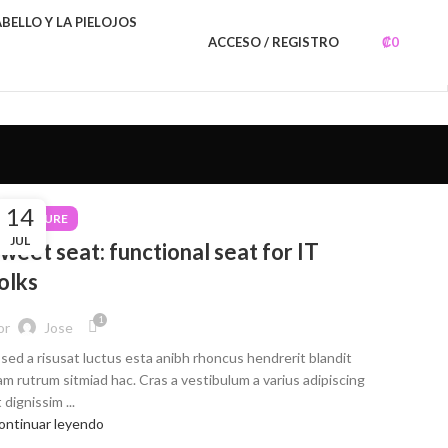
ELLO Y LA PIEL
OJOS
ACCESO / REGISTRO
₡
0
14
FURNITURE
JUL
weet seat: functional seat for IT
olks
1
or
Jose
 sed a risusat luctus esta anibh rhoncus hendrerit blandit
am rutrum sitmiad hac. Cras a vestibulum a varius adipiscing
 dignissim ...
ontinuar leyendo